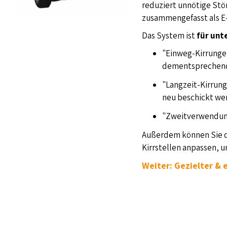
reduziert unnötige Stör
zusammengefasst als E
Das System ist
für unt
"Einweg-Kirrungen
dementsprechend 
"Langzeit-Kirrung
neu beschickt we
"Zweitverwendung
Außerdem können Sie de
Kirrstellen anpassen, 
Weiter: Gezielter & 